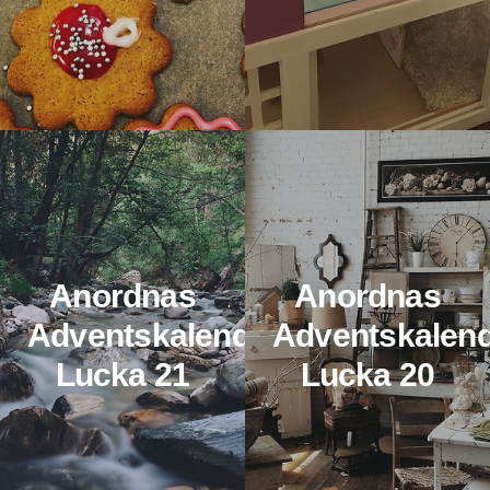
Anordnas
Anordnas
Adventskalender:
Adventskalend
Lucka 21
Lucka 20