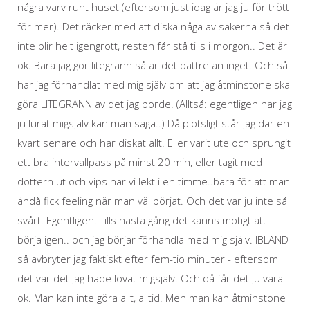
några varv runt huset (eftersom just idag är jag ju för trött
för mer). Det räcker med att diska någa av sakerna så det
inte blir helt igengrott, resten får stå tills i morgon.. Det är
ok. Bara jag gör litegrann så är det bättre än inget. Och så
har jag förhandlat med mig själv om att jag åtminstone ska
göra LITEGRANN av det jag borde. (Alltså: egentligen har jag
ju lurat migsjälv kan man säga..) Då plötsligt står jag där en
kvart senare och har diskat allt. Eller varit ute och sprungit
ett bra intervallpass på minst 20 min, eller tagit med
dottern ut och vips har vi lekt i en timme..bara för att man
ändå fick feeling när man väl börjat. Och det var ju inte så
svårt. Egentligen. Tills nästa gång det känns motigt att
börja igen.. och jag börjar förhandla med mig själv. IBLAND
så avbryter jag faktiskt efter fem-tio minuter - eftersom
det var det jag hade lovat migsjälv. Och då får det ju vara
ok. Man kan inte göra allt, alltid. Men man kan åtminstone