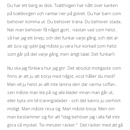
Du har ett berg av disk. Tvätthögen har nått över kanten
på tvättkorgen och ramlar ner på golvet. Du har barn som
behöver komma ut. Du behöver träna. Du behöver städa..
När man behöver få något gjort.. nästan vad som helst..
så har jag ett knep, och det funkar varje gång, och det är
att
lura sig själv
! (Jag måste ju vara hur korkad som helst
som går på det varje gång, men ärligt talat: Det funkar!)
Nu ska jag förklara hur jag gör. Det absolut motigaste som
finns är att ju att börja med något, visst håller du med?
Man vill ju helst av allt inte lämna den där varma soffan..
sen måste man klä på sig alla kläder innan man går ut,
eller byta om till träningskläder - och det känns ju oerhört
motigt. Man måste resa sig. Man måste börja. Men om
man bestämmer sig för att "idag behöver jag i alla fall inte
göra så mycket. Tio minuter räcker." Det räcker med att gå